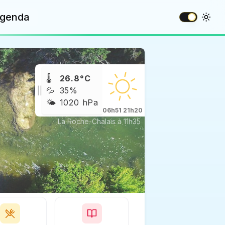
genda
🌡️
26.8°C
||
💦
35%
🌤️
1020 hPa
06h51
21h20
La Roche-Chalais à
11h35