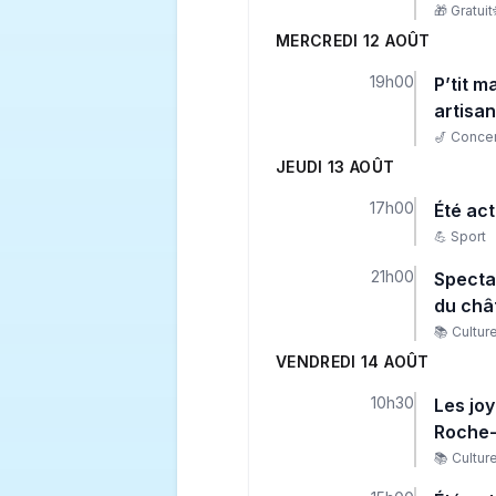
🎁
Gratuit
MERCREDI 12 AOÛT
19h00
P’tit 
artisan
🎷
Concer
JEUDI 13 AOÛT
17h00
Été act
💪
Sport
21h00
Specta
du châ
📚
Cultur
VENDREDI 14 AOÛT
10h30
Les jo
Roche-
📚
Cultur