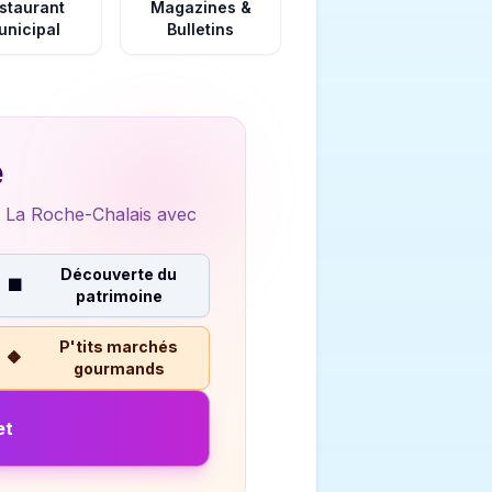
staurant
Magazines &
unicipal
Bulletins
e
La Roche-Chalais
avec
Découverte du
⬛
patrimoine
P'tits marchés
🔶
gourmands
et