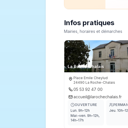
Infos pratiques
Mairies, horaires et démarches
La Roche-Chalais
Place Emile Cheylud

24490 La Roche-Chalais
05 53 92 47 00
accueil@larochechalais.fr
OUVERTURE
PERMA
Lun. 9h–12h
Jeu. 10h–1
Mar.–ven. 9h–12h,
14h–17h