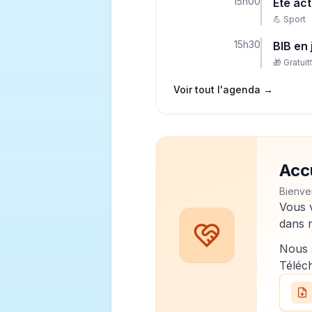
15h00
Été act
💪
Sport
15h30
BIB en 
🎁
Gratuit
Voir tout l'agenda →
Acc
Bienve
Vous 
dans 
Nous 
Téléch