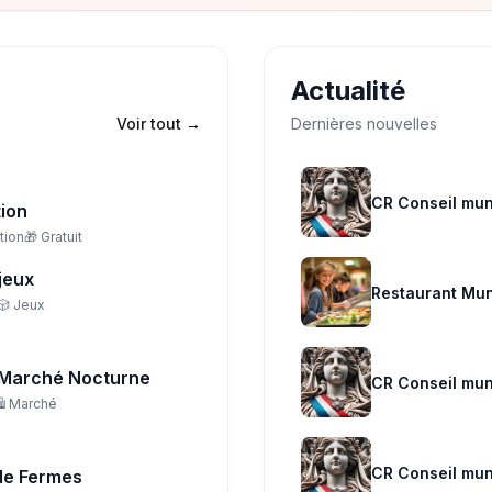
Actualité
Voir tout
→
Dernières nouvelles
CR Conseil mun
tion
tion
🎁
Gratuit
jeux
Restaurant Mun
🎲
Jeux
Marché Nocturne
CR Conseil mun
️
Marché
CR Conseil muni
 de Fermes