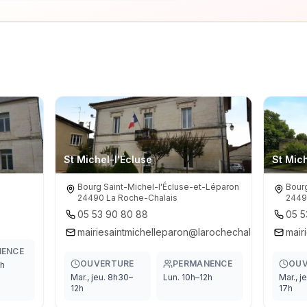
St Michel-l'Écluse
St Mic
Bourg Saint-Michel-l'Écluse-et-Léparon

Bourg
24490 La Roche-Chalais
2449
05 53 90 80 88
05 5
mairiesaintmichelleparon@larochechalais.fr
mair
NENCE
OUVERTURE
PERMANENCE
OUV
2h
Mar., jeu. 8h30–
Lun. 10h–12h
Mar., j
12h
17h