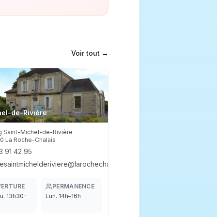
Voir tout
→
hel-de-Rivière
 Saint-Michel-de-Rivière

0 La Roche-Chalais
3 91 42 95
iesaintmichelderiviere@larochechalais.fr
ERTURE
PERMANENCE
eu. 13h30–
Lun. 14h–16h