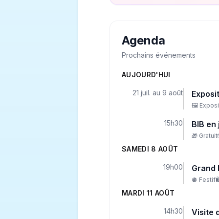
Agenda
Prochains événements
AUJOURD'HUI
21 juil. au 9 août
Exposi
🖼️
Exposi
15h30
BIB en 
🎁
Gratuit
SAMEDI 8 AOÛT
19h00
Grand 
🪩
Festif

MARDI 11 AOÛT
14h30
Visite