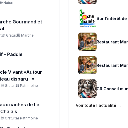
🐝
Nature
Sur l’intérêt d
marché Gourmand et
al
t
🎁
Gratuit
🛍️
Marché
Restaurant Mun
if - Paddle
Restaurant Mun
cle Vivant «Autour
teau disparu ! »
e
🎁
Gratuit
🏰
Patrimoine
CR Conseil mun
yaux cachés de La
Voir toute l'actualité →
Chalais
e
🎁
Gratuit
🏰
Patrimoine