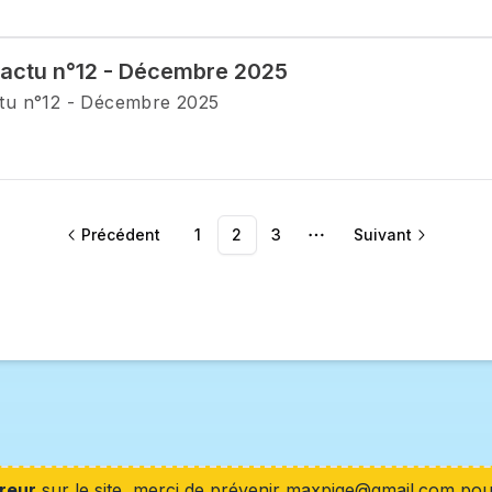
ctu n°12 - Décembre 2025
u n°12 - Décembre 2025
Précédent
1
2
3
Suivant
More pages
reur
sur le site, merci de prévenir maxpige@gmail.com pour