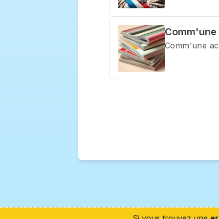
Comm'une a
Comm'une act
Si vous trouvez une
er