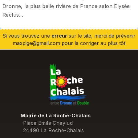
Dronne, la plus belle rivière de France selon Elysée 
Reclus…
Si vous trouvez une
erreur
sur le site, merci de prévenir
maxpige@gmail.com pour la corriger au plus tôt
Mairie de La Roche-Chalais
Place Emile Cheylud
24490 La Roche-Chalais