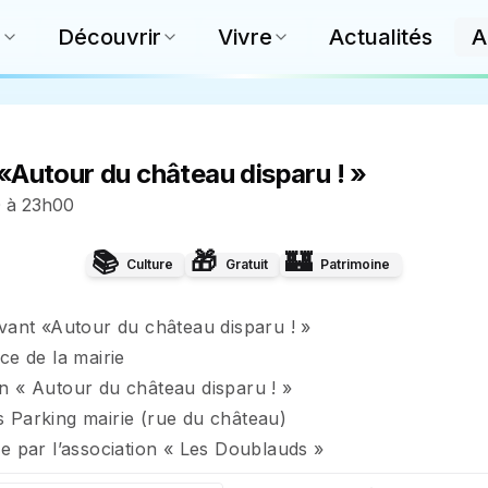
e
Découvrir
Vivre
Actualités
A
«Autour du château disparu ! »
0 à 23h00
📚
🎁
🏰
Culture
Gratuit
Patrimoine
vant «Autour du château disparu ! »

e de la mairie

 « Autour du château disparu ! »

Parking mairie (rue du château)

e par l’association « Les Doublauds »