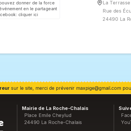
La Terrasse

pouvez donner de la force 
 événement en le partageant 
Rue des Écu
acebook: 
cliquer ici
24490 La R
reur
sur le site, merci de prévenir maxpige@gmail.com pour
Mairie de La Roche-Chalais
Suiv
Place Emile Cheylud
Fac
24490 La Roche-Chalais
You