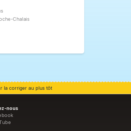
s

oche-Chalais
 la corriger au plus tôt
ez-nous
ebook
Tube