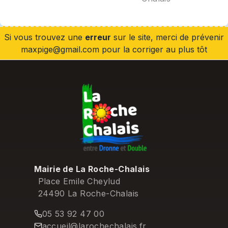
Si vous trouvez une
erreur
sur le site, merci de prévenir
maxpige@gmail.com pour la corriger au plus tôt
Mairie de La Roche-Chalais
Place Emile Cheylud
24490 La Roche-Chalais
05 53 92 47 00
accueil@larochechalais.fr